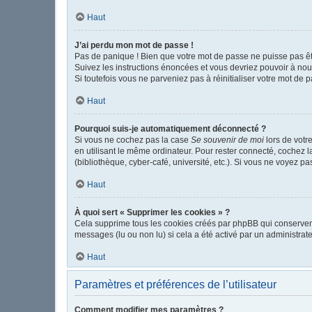
Haut
J’ai perdu mon mot de passe !
Pas de panique ! Bien que votre mot de passe ne puisse pas être
Suivez les instructions énoncées et vous devriez pouvoir à no
Si toutefois vous ne parveniez pas à réinitialiser votre mot de 
Haut
Pourquoi suis-je automatiquement déconnecté ?
Si vous ne cochez pas la case
Se souvenir de moi
lors de votr
en utilisant le même ordinateur. Pour rester connecté, cochez 
(bibliothèque, cyber-café, université, etc.). Si vous ne voyez pa
Haut
À quoi sert « Supprimer les cookies » ?
Cela supprime tous les cookies créés par phpBB qui conservent v
messages (lu ou non lu) si cela a été activé par un administr
Haut
Paramètres et préférences de l’utilisateur
Comment modifier mes paramètres ?