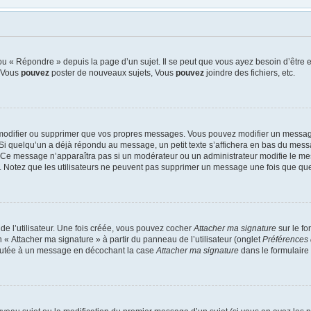
u « Répondre » depuis la page d’un sujet. Il se peut que vous ayez besoin d’être e
: Vous
pouvez
poster de nouveaux sujets, Vous
pouvez
joindre des fichiers, etc.
modifier ou supprimer que vos propres messages. Vous pouvez modifier un message
quelqu’un a déjà répondu au message, un petit texte s’affichera en bas du message 
n. Ce message n’apparaîtra pas si un modérateur ou un administrateur modifie le mes
ive. Notez que les utilisateurs ne peuvent pas supprimer un message une fois que qu
e l’utilisateur. Une fois créée, vous pouvez cocher
Attacher ma signature
sur le f
 « Attacher ma signature » à partir du panneau de l’utilisateur (onglet
Préférences 
joutée à un message en décochant la case
Attacher ma signature
dans le formulaire