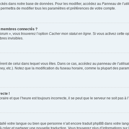
ockés dans notre base de données. Pour les modifier, accédez au
Panneau de l’util
 permettra de modifier tous les paramètres et préférences de votre compte.
s membres connectés ?
forum », vous trouverez l’option
Cacher mon statut en ligne
. Si vous activez cette o
res invisibles.
ifférent de celui dans lequel vous êtes. Dans ce cas, accédez au
panneau de l’utilisa
ney, etc.). Notez que la modification du fuseau horaire, comme la plupart des para
recte !
aire et que l’heure est toujours incorrecte, il se peut que le serveur ne soit pas à
installé votre langue ou bien que personne n’ait encore traduit phpBB dans votre l
s à créer et partager une nouvelle traduction. Vous trouverez plus d’informations sur 