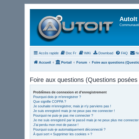
AutoIt
Communauté 
Accès rapide
Doc Fr
WiKi
Download
FAQ
No
Accueil
Portail
Forum
Foire aux questions (Quest
Foire aux questions (Questions posée
Problèmes de connexion et d’enregistrement
Pourquoi dois-je m’enregistrer ?
Que signifie COPPA ?
Je souhaite m’enregistrer, mais je n’y parviens pas !
Je suis enregistré mais je ne peux pas me connecter !
Pourquoi ne puis-je pas me connecter ?
Je me suis enregistré par le passé mais je ne peux plus me connecter
J’ai perdu mon mot de passe !
Pourquoi suis-je automatiquement déconnecté ?
À quoi sert « Supprimer les cookies » ?