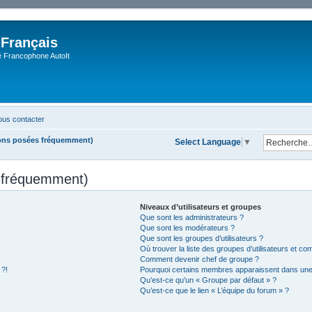
 Français
Francophone AutoIt
us contacter
ions posées fréquemment)
Select Language
▼
s fréquemment)
Niveaux d’utilisateurs et groupes
Que sont les administrateurs ?
Que sont les modérateurs ?
Que sont les groupes d’utilisateurs ?
Où trouver la liste des groupes d’utilisateurs et co
Comment devenir chef de groupe ?
 ?!
Pourquoi certains membres apparaissent dans une 
Qu’est-ce qu’un « Groupe par défaut » ?
Qu’est-ce que le lien « L’équipe du forum » ?