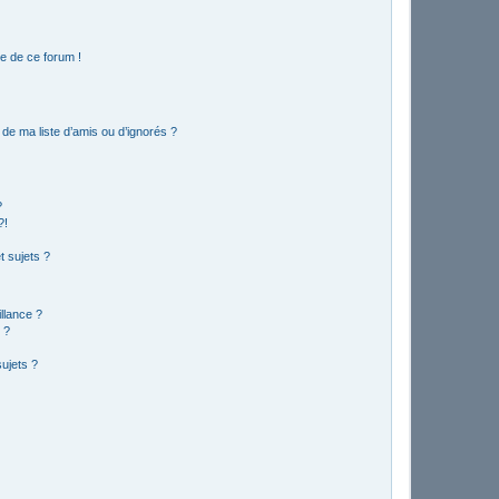
e de ce forum !
de ma liste d’amis ou d’ignorés ?
?
?!
 sujets ?
illance ?
 ?
ujets ?