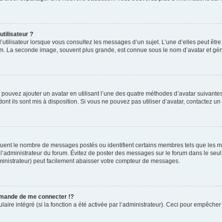
tilisateur ?
’utilisateur lorsque vous consultez les messages d’un sujet. L’une d’elles peut êtr
rum. La seconde image, souvent plus grande, est connue sous le nom d’avatar et 
s pouvez ajouter un avatar en utilisant l’une des quatre méthodes d’avatar suivantes 
ont ils sont mis à disposition. Si vous ne pouvez pas utiliser d’avatar, contactez un
diquent le nombre de messages postés ou identifient certains membres tels que les 
ar l’administrateur du forum. Évitez de poster des messages sur le forum dans le seu
ministrateur) peut facilement abaisser votre compteur de messages.
mande de me connecter !?
re intégré (si la fonction a été activée par l’administrateur). Ceci pour empêcher l’u