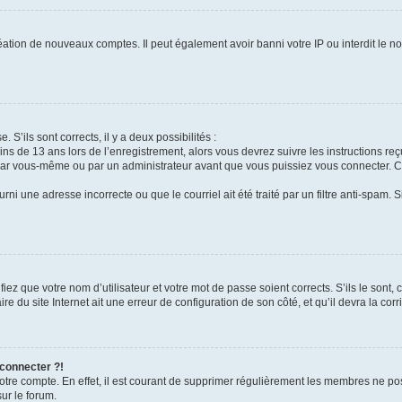
réation de nouveaux comptes. Il peut également avoir banni votre IP ou interdit le no
. S’ils sont corrects, il y a deux possibilités :
ins de 13 ans lors de l’enregistrement, alors vous devrez suivre les instructions r
par vous-même ou par un administrateur avant que vous puissiez vous connecter. Cet
rni une adresse incorrecte ou que le courriel ait été traité par un filtre anti-spam. 
iez que votre nom d’utilisateur et votre mot de passe soient corrects. S’ils le sont,
e du site Internet ait une erreur de configuration de son côté, et qu’il devra la corri
 connecter ?!
votre compte. En effet, il est courant de supprimer régulièrement les membres ne pos
sur le forum.