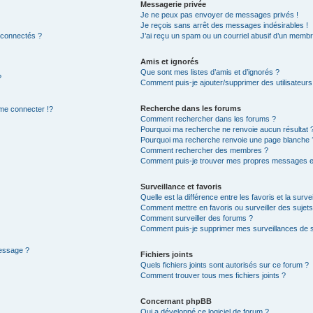
Messagerie privée
Je ne peux pas envoyer de messages privés !
Je reçois sans arrêt des messages indésirables !
 connectés ?
J’ai reçu un spam ou un courriel abusif d’un membr
Amis et ignorés
Que sont mes listes d’amis et d’ignorés ?
?
Comment puis-je ajouter/supprimer des utilisateurs 
Recherche dans les forums
e connecter !?
Comment rechercher dans les forums ?
Pourquoi ma recherche ne renvoie aucun résultat 
Pourquoi ma recherche renvoie une page blanche 
Comment rechercher des membres ?
Comment puis-je trouver mes propres messages et
Surveillance et favoris
Quelle est la différence entre les favoris et la surve
Comment mettre en favoris ou surveiller des sujets
Comment surveiller des forums ?
Comment puis-je supprimer mes surveillances de s
message ?
Fichiers joints
Quels fichiers joints sont autorisés sur ce forum ?
Comment trouver tous mes fichiers joints ?
Concernant phpBB
Qui a développé ce logiciel de forum ?