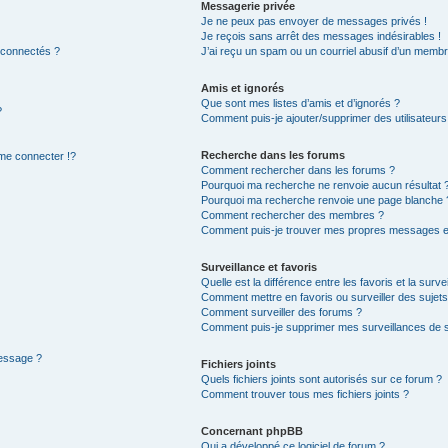
Messagerie privée
Je ne peux pas envoyer de messages privés !
Je reçois sans arrêt des messages indésirables !
 connectés ?
J’ai reçu un spam ou un courriel abusif d’un membr
Amis et ignorés
Que sont mes listes d’amis et d’ignorés ?
?
Comment puis-je ajouter/supprimer des utilisateurs 
Recherche dans les forums
e connecter !?
Comment rechercher dans les forums ?
Pourquoi ma recherche ne renvoie aucun résultat 
Pourquoi ma recherche renvoie une page blanche 
Comment rechercher des membres ?
Comment puis-je trouver mes propres messages et
Surveillance et favoris
Quelle est la différence entre les favoris et la surve
Comment mettre en favoris ou surveiller des sujets
Comment surveiller des forums ?
Comment puis-je supprimer mes surveillances de s
message ?
Fichiers joints
Quels fichiers joints sont autorisés sur ce forum ?
Comment trouver tous mes fichiers joints ?
Concernant phpBB
Qui a développé ce logiciel de forum ?