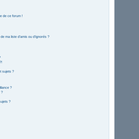
e de ce forum !
de ma liste d’amis ou d’ignorés ?
?
?!
 sujets ?
illance ?
 ?
ujets ?