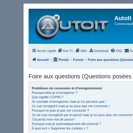
AutoIt
Communauté 
Accès rapide
Doc Fr
WiKi
Download
FAQ
No
Accueil
Portail
Forum
Foire aux questions (Quest
Foire aux questions (Questions posée
Problèmes de connexion et d’enregistrement
Pourquoi dois-je m’enregistrer ?
Que signifie COPPA ?
Je souhaite m’enregistrer, mais je n’y parviens pas !
Je suis enregistré mais je ne peux pas me connecter !
Pourquoi ne puis-je pas me connecter ?
Je me suis enregistré par le passé mais je ne peux plus me connecter
J’ai perdu mon mot de passe !
Pourquoi suis-je automatiquement déconnecté ?
À quoi sert « Supprimer les cookies » ?