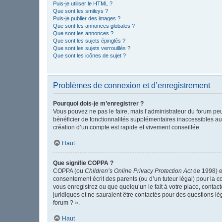
Puis-je utiliser le HTML ?
Que sont les smileys ?
Puis-je publier des images ?
Que sont les annonces globales ?
Que sont les annonces ?
Que sont les sujets épinglés ?
Que sont les sujets verrouillés ?
Que sont les icônes de sujet ?
Problèmes de connexion et d’enregistrement
Pourquoi dois-je m’enregistrer ?
Vous pouvez ne pas le faire, mais l’administrateur du forum peu
bénéficier de fonctionnalités supplémentaires inaccessibles au
création d’un compte est rapide et vivement conseillée.
Haut
Que signifie COPPA ?
COPPA (ou
Children’s Online Privacy Protection Act
de 1998) es
consentement écrit des parents (ou d’un tuteur légal) pour la c
vous enregistrez ou que quelqu’un le fait à votre place, contac
juridiques et ne sauraient être contactés pour des questions l
forum ? ».
Haut