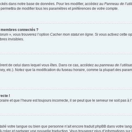
ockés dans notre base de données. Pour les modifier, accédez au
Panneau de l’util
 permettra de modifier tous les paramètres et préférences de votre compte.
s membres connectés ?
forum », vous trouverez l’option
Cacher mon statut en ligne
. Si vous activez cette o
res invisibles.
ifférent de celui dans lequel vous êtes. Dans ce cas, accédez au
panneau de l’utilisa
ney, etc.). Notez que la modification du fuseau horaire, comme la plupart des para
recte !
aire et que l’heure est toujours incorrecte, il se peut que le serveur ne soit pas à
installé votre langue ou bien que personne n’ait encore traduit phpBB dans votre l
s à créer et partager une nouvelle traduction. Vous trouverez plus d’informations sur 