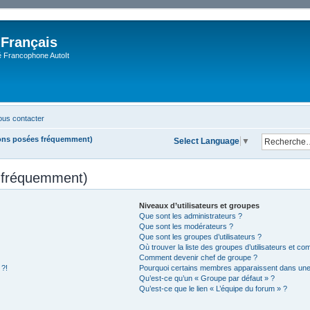
 Français
Francophone AutoIt
us contacter
ions posées fréquemment)
Select Language
▼
s fréquemment)
Niveaux d’utilisateurs et groupes
Que sont les administrateurs ?
Que sont les modérateurs ?
Que sont les groupes d’utilisateurs ?
Où trouver la liste des groupes d’utilisateurs et co
Comment devenir chef de groupe ?
 ?!
Pourquoi certains membres apparaissent dans une 
Qu’est-ce qu’un « Groupe par défaut » ?
Qu’est-ce que le lien « L’équipe du forum » ?