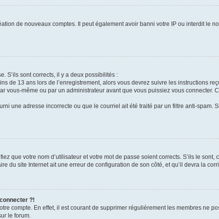
réation de nouveaux comptes. Il peut également avoir banni votre IP ou interdit le no
. S’ils sont corrects, il y a deux possibilités :
ins de 13 ans lors de l’enregistrement, alors vous devrez suivre les instructions r
par vous-même ou par un administrateur avant que vous puissiez vous connecter. Cet
rni une adresse incorrecte ou que le courriel ait été traité par un filtre anti-spam. 
iez que votre nom d’utilisateur et votre mot de passe soient corrects. S’ils le sont,
e du site Internet ait une erreur de configuration de son côté, et qu’il devra la corri
 connecter ?!
votre compte. En effet, il est courant de supprimer régulièrement les membres ne pos
sur le forum.