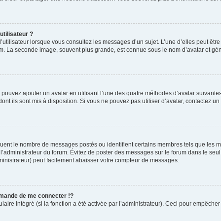
tilisateur ?
’utilisateur lorsque vous consultez les messages d’un sujet. L’une d’elles peut êtr
rum. La seconde image, souvent plus grande, est connue sous le nom d’avatar et 
s pouvez ajouter un avatar en utilisant l’une des quatre méthodes d’avatar suivantes 
ont ils sont mis à disposition. Si vous ne pouvez pas utiliser d’avatar, contactez un
diquent le nombre de messages postés ou identifient certains membres tels que les 
ar l’administrateur du forum. Évitez de poster des messages sur le forum dans le seu
ministrateur) peut facilement abaisser votre compteur de messages.
mande de me connecter !?
re intégré (si la fonction a été activée par l’administrateur). Ceci pour empêcher l’u