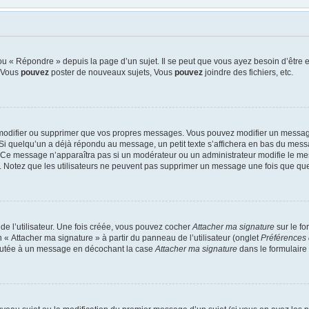
u « Répondre » depuis la page d’un sujet. Il se peut que vous ayez besoin d’être e
: Vous
pouvez
poster de nouveaux sujets, Vous
pouvez
joindre des fichiers, etc.
modifier ou supprimer que vos propres messages. Vous pouvez modifier un message
quelqu’un a déjà répondu au message, un petit texte s’affichera en bas du message 
n. Ce message n’apparaîtra pas si un modérateur ou un administrateur modifie le mes
ive. Notez que les utilisateurs ne peuvent pas supprimer un message une fois que qu
e l’utilisateur. Une fois créée, vous pouvez cocher
Attacher ma signature
sur le f
 « Attacher ma signature » à partir du panneau de l’utilisateur (onglet
Préférences 
joutée à un message en décochant la case
Attacher ma signature
dans le formulaire