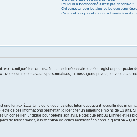
Pourquoi la fonctionnalité X n’est pas disponible ?
Qui contacter pour les abus ou les questions léga
Comment puis-je contacter un administrateur du f
t avoir configuré les forums afin qu’il soit nécessaire de s’enregistrer pour poster
x invités comme les avatars personnalisés, la messagerie privée, l’envoi de courri
t une loi aux États-Unis qui dit que les sites Internet pouvant recueillir des infor
ollecte de ces informations permettant d’identifier un mineur de moins de 13 ans. S
tez un conseiller juridique pour obtenir son avis. Notez que phpBB Limited et les pr
égales de toutes sortes, à l’exception de celles mentionnées dans la question « Qui