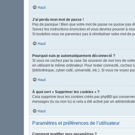
Haut
J’ai perdu mon mot de passe !
Pas de panique ! Bien que votre mot de passe ne puisse pas être
Suivez les instructions énoncées et vous devriez pouvoir à no
Si toutefois vous ne parveniez pas à réinitialiser votre mot de 
Haut
Pourquoi suis-je automatiquement déconnecté ?
Si vous ne cochez pas la case
Se souvenir de moi
lors de votr
en utilisant le même ordinateur. Pour rester connecté, cochez 
(bibliothèque, cyber-café, université, etc.). Si vous ne voyez pa
Haut
À quoi sert « Supprimer les cookies » ?
Cela supprime tous les cookies créés par phpBB qui conservent v
messages (lu ou non lu) si cela a été activé par un administr
Haut
Paramètres et préférences de l’utilisateur
Comment modifier mes paramètres ?