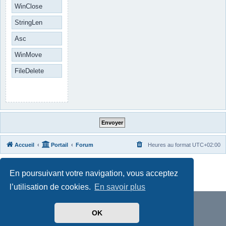
WinClose
StringLen
Asc
WinMove
FileDelete
Accueil
Portail
Forum
Heures au format
UTC+02:00
Développé par
phpBB
® Forum Software © phpBB Limited
En poursuivant votre navigation, vous acceptez
Traduit par
phpBB-fr.com
Confidentialité
|
Conditions
l’utilisation de cookies.
En savoir plus
OK