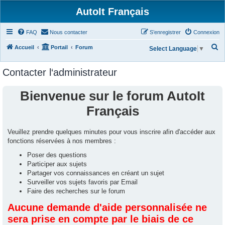
AutoIt Français
FAQ
Nous contacter
S’enregistrer
Connexion
R
Accueil
Portail
Forum
Select Language
▼
e
Contacter l‘administrateur
c
h
Bienvenue sur le forum AutoIt
e
Français
r
c
Veuillez prendre quelques minutes pour vous inscrire afin d'accéder aux
h
fonctions réservées à nos membres :
e
Poser des questions
r
Participer aux sujets
Partager vos connaissances en créant un sujet
Surveiller vos sujets favoris par Email
Faire des recherches sur le forum
Aucune demande d'aide personnalisée ne
sera prise en compte par le biais de ce