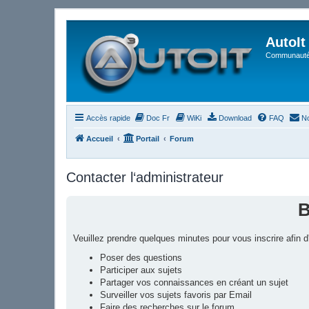
AutoIt
Communauté 
Accès rapide
Doc Fr
WiKi
Download
FAQ
No
Accueil
Portail
Forum
Contacter l‘administrateur
B
Veuillez prendre quelques minutes pour vous inscrire afin
Poser des questions
Participer aux sujets
Partager vos connaissances en créant un sujet
Surveiller vos sujets favoris par Email
Faire des recherches sur le forum