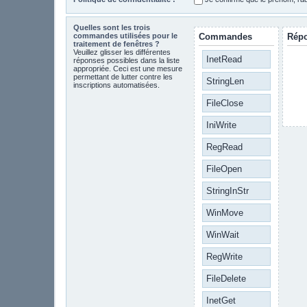
Quelles sont les trois
commandes utilisées pour le
Commandes
Rép
traitement de fenêtres ?
Veuillez glisser les différentes
InetRead
réponses possibles dans la liste
appropriée. Ceci est une mesure
permettant de lutter contre les
StringLen
inscriptions automatisées.
FileClose
IniWrite
RegRead
FileOpen
StringInStr
WinMove
WinWait
RegWrite
FileDelete
InetGet