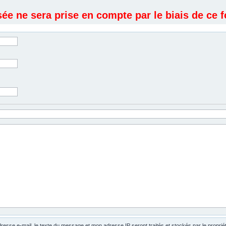
e ne sera prise en compte par le biais de ce f
dresse e-mail, le texte du message et mon adresse IP seront traités et stockés par le propri