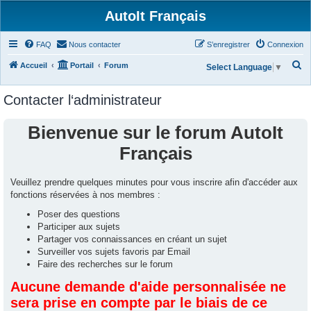
AutoIt Français
FAQ
Nous contacter
S’enregistrer
Connexion
R
Accueil
Portail
Forum
Select Language
▼
e
Contacter l‘administrateur
c
h
Bienvenue sur le forum AutoIt
e
Français
r
c
Veuillez prendre quelques minutes pour vous inscrire afin d'accéder aux
h
fonctions réservées à nos membres :
e
Poser des questions
r
Participer aux sujets
Partager vos connaissances en créant un sujet
Surveiller vos sujets favoris par Email
Faire des recherches sur le forum
Aucune demande d'aide personnalisée ne
sera prise en compte par le biais de ce