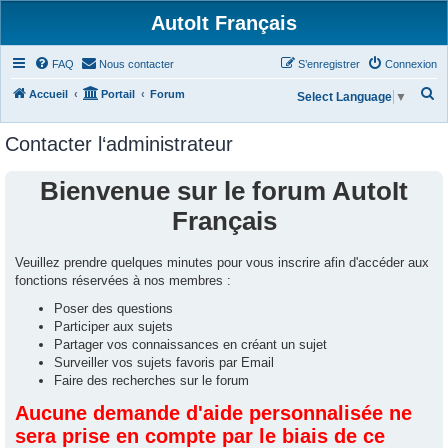
AutoIt Français
FAQ
Nous contacter
S’enregistrer
Connexion
R
Accueil
Portail
Forum
Select Language
▼
e
Contacter l‘administrateur
c
h
Bienvenue sur le forum AutoIt
e
Français
r
c
Veuillez prendre quelques minutes pour vous inscrire afin d'accéder aux
h
fonctions réservées à nos membres :
e
Poser des questions
r
Participer aux sujets
Partager vos connaissances en créant un sujet
Surveiller vos sujets favoris par Email
Faire des recherches sur le forum
Aucune demande d'aide personnalisée ne
sera prise en compte par le biais de ce