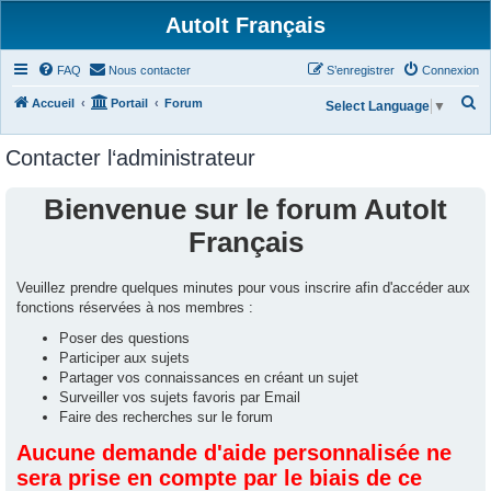
AutoIt Français
FAQ
Nous contacter
S’enregistrer
Connexion
R
Accueil
Portail
Forum
Select Language
▼
e
Contacter l‘administrateur
c
h
Bienvenue sur le forum AutoIt
e
Français
r
c
Veuillez prendre quelques minutes pour vous inscrire afin d'accéder aux
h
fonctions réservées à nos membres :
e
Poser des questions
r
Participer aux sujets
Partager vos connaissances en créant un sujet
Surveiller vos sujets favoris par Email
Faire des recherches sur le forum
Aucune demande d'aide personnalisée ne
sera prise en compte par le biais de ce