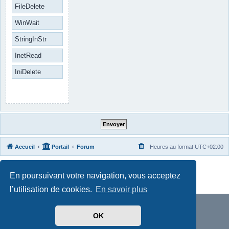
FileDelete
WinWait
StringInStr
InetRead
IniDelete
Accueil
Portail
Forum
Heures au format
UTC+02:00
Développé par
phpBB
® Forum Software © phpBB Limited
En poursuivant votre navigation, vous acceptez
Traduit par
phpBB-fr.com
Confidentialité
|
Conditions
l’utilisation de cookies.
En savoir plus
OK