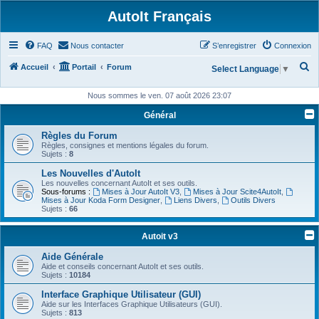
AutoIt Français
FAQ
Nous contacter
S’enregistrer
Connexion
R
Accueil
Portail
Forum
Select Language
▼
e
Nous sommes le ven. 07 août 2026 23:07
c
Général
h
Règles du Forum
e
Règles, consignes et mentions légales du forum.
r
Sujets :
8
c
Les Nouvelles d'AutoIt
Les nouvelles concernant AutoIt et ses outils.
h
Sous-forums :
Mises à Jour AutoIt V3
,
Mises à Jour Scite4AutoIt
,
Mises à Jour Koda Form Designer
,
Liens Divers
,
Outils Divers
e
Sujets :
66
r
Autoit v3
Aide Générale
Aide et conseils concernant AutoIt et ses outils.
Sujets :
10184
Interface Graphique Utilisateur (GUI)
Aide sur les Interfaces Graphique Utilisateurs (GUI).
Sujets :
813